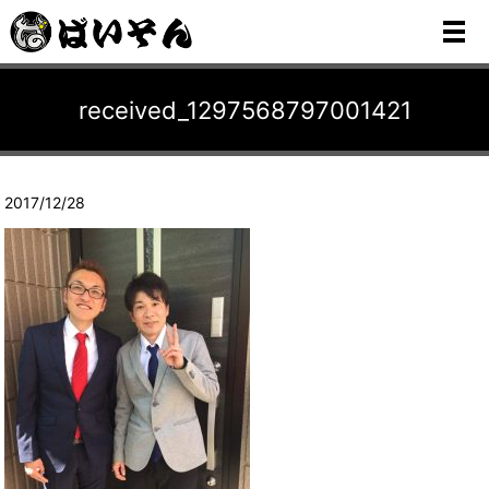
メ
received_1297568797001421
2017/12/28