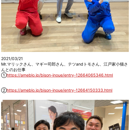
2021/03/21
Mr.マリックさん、マギー司郎さん、テツandトモさん、江戸家小猫さ
んとのお仕事
①
https://ameblo.jp/bison-inoue/entry-12664065346.html
②
https://ameblo.jp/bison-inoue/entry-12664150333.html