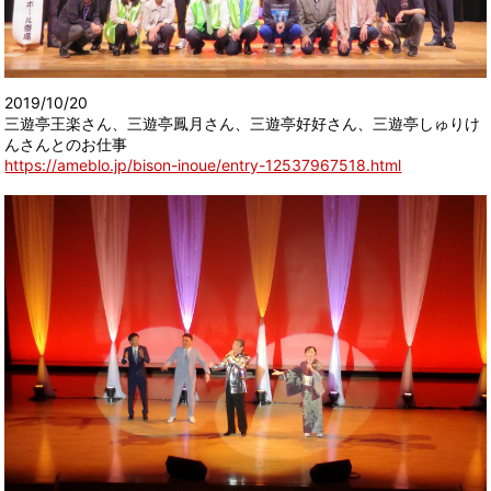
2019/10/20
三遊亭王楽さん、三遊亭鳳月さん、三遊亭好好さん、三遊亭しゅりけ
んさんとのお仕事
https://ameblo.jp/bison-inoue/entry-12537967518.html