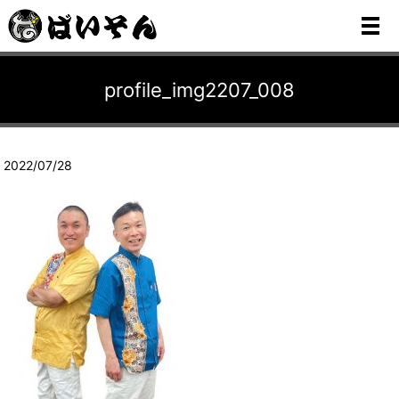
メ
profile_img2207_008
2022/07/28