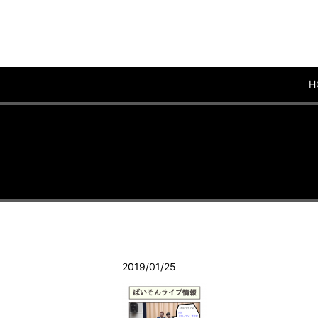
H
2019/01/25