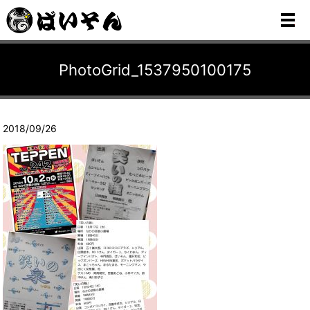
メ
PhotoGrid_1537950100175
2018/09/26