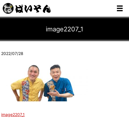
メ
image2207_1
2022/07/28
image2207_1