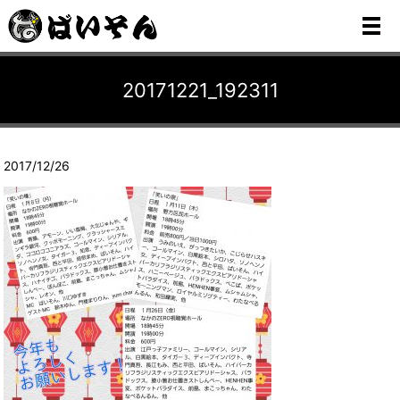
メ
20171221_192311
2017/12/26