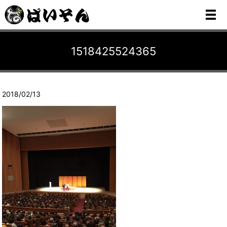
メ
1518425524365
2018/02/13