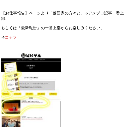
【お仕事報告】ページより「落語家の方々と」→アメブロ記事一番上
部、
もしくは「最新報告」の一番上部からお楽しみください。
→
コチラ