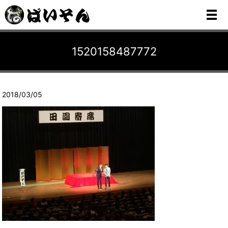
メ
1520158487772
2018/03/05