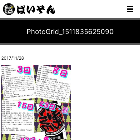
メ
PhotoGrid_1511835625090
2017/11/28